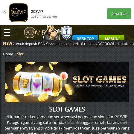
×
303VIP
Download
303VIP Mobile App
☰
DESKTOP
MASUK
NEW :
Gembira untuk deposit BANK saat ini mulai dari 10 ribu loh, WOOOW! | Untuk
Home
Slot
SLOT GAMES
Nikmati fitur kenyamanan serta sensasi permainan slots dari 303VIP.
Kategori game yang satu ini Tidak bisa di anggap remeh, karena dari
permainannya yang simple tidak membosankan, Juga permainan yang
semakin ramai penggunanya, animasi suara serta efek gambar yang