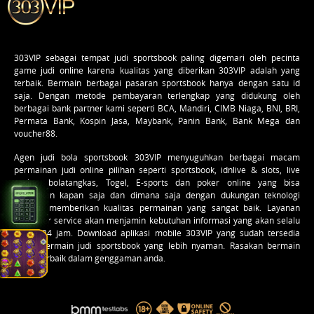
303VIP
sebagai tempat judi sportsbook paling digemari oleh pecinta
game judi online karena kualitas yang diberikan 303VIP adalah yang
terbaik. Bermain berbagai pasaran sportsbook hanya dengan satu id
saja. Dengan metode pembayaran terlengkap yang didukung oleh
berbagai bank partner kami seperti BCA, Mandiri, CIMB Niaga, BNI, BRI,
Permata Bank, Kospin Jasa, Maybank, Panin Bank, Bank Mega dan
voucher88.
Agen judi bola sportsbook 303VIP menyuguhkan berbagai macam
permainan
judi online
pilihan seperti sportsbook, idnlive & slots, live
casino, bolatangkas, Togel, E-sports dan poker online yang bisa
dimainkan kapan saja dan dimana saja dengan dukungan teknologi
terbaru memberikan kualitas permainan yang sangat baik. Layanan
customer service akan menjamin kebutuhan informasi yang akan selalu
online 24 jam. Download aplikasi mobile 303VIP yang sudah tersedia
untuk bermain judi sportsbook yang lebih nyaman. Rasakan bermain
game terbaik dalam genggaman anda.