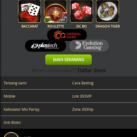
BACCARAT
ROULETTE
SIC BO
DRAGON TIGER
MAIN SEKARANG
Belum punya akun?
Daftar disini
Tentang kami
Cara Betting
Mobile
Link 303VIP
Kalkulator Mix Parlay
Zona 303Vip
Anti Blokir